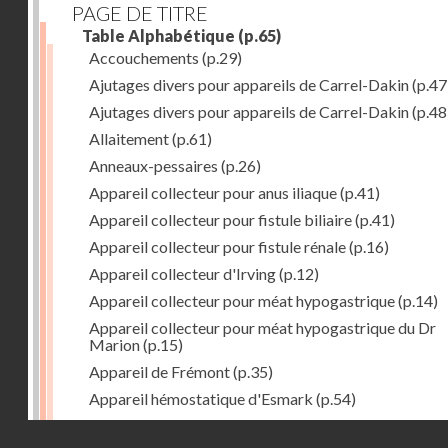
PAGE DE TITRE
Table Alphabétique
(p.65)
Accouchements
(p.29)
Ajutages divers pour appareils de Carrel-Dakin
(p.47
Ajutages divers pour appareils de Carrel-Dakin
(p.48
Allaitement
(p.61)
Anneaux-pessaires
(p.26)
Appareil collecteur pour anus iliaque
(p.41)
Appareil collecteur pour fistule biliaire
(p.41)
Appareil collecteur pour fistule rénale
(p.16)
Appareil collecteur d'Irving
(p.12)
Appareil collecteur pour méat hypogastrique
(p.14)
Appareil collecteur pour méat hypogastrique du Dr
Marion
(p.15)
Appareil de Frémont
(p.35)
Appareil hémostatique d'Esmark
(p.54)
Appareil irrigateur de Lockwood
(p.40)
Droits réservés - CNAM