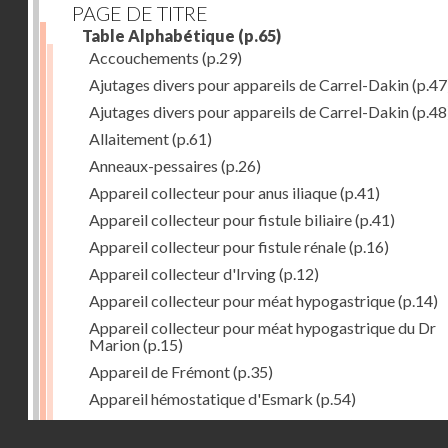
PAGE DE TITRE
Table Alphabétique
(p.65)
Accouchements
(p.29)
Ajutages divers pour appareils de Carrel-Dakin
(p.47
Ajutages divers pour appareils de Carrel-Dakin
(p.48
Allaitement
(p.61)
Anneaux-pessaires
(p.26)
Appareil collecteur pour anus iliaque
(p.41)
Appareil collecteur pour fistule biliaire
(p.41)
Appareil collecteur pour fistule rénale
(p.16)
Appareil collecteur d'Irving
(p.12)
Appareil collecteur pour méat hypogastrique
(p.14)
Appareil collecteur pour méat hypogastrique du Dr
Marion
(p.15)
Appareil de Frémont
(p.35)
Appareil hémostatique d'Esmark
(p.54)
Appareil irrigateur de Lockwood
(p.40)
Droits réservés - CNAM