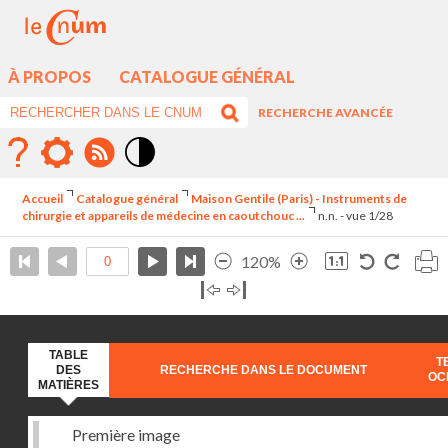
À PROPOS
CATALOGUE GÉNÉRAL
RECHERCHE AVANCÉE
Mode
contraste
Accueil
Catalogue général
Maison Gentile (Paris) - Instruments de
élévé
chirurgie et appareils de médecine en caoutchouc ...
n.n. - vue 1/28
120%
TABLE
T
DES
RECHERCHE DANS LE DOCUMENT
OC
MATIÈRES
Première image