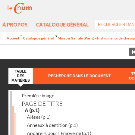
À PROPOS
CATALOGUE GÉNÉRAL
Accueil
Catalogue général
Maison Gentile (Paris) - Instruments de chirurg
TABLE
T
DES
RECHERCHE DANS LE DOCUMENT
OC
MATIÈRES
Première image
PAGE DE TITRE
A
(p.1)
Alèses
(p.1)
Anneaux à dentition
(p.1)
Appareils pour l'Empyème
(p.1)