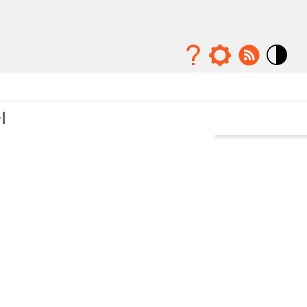
Mode
contraste
élévé