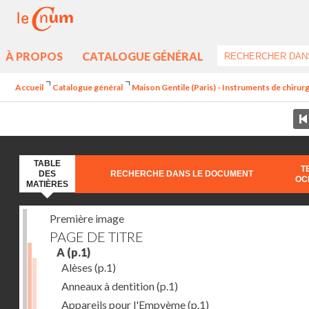
À PROPOS
CATALOGUE GÉNÉRAL
Accueil
Catalogue général
Maison Gentile (Paris) - Instruments de chirurg
TABLE
T
DES
RECHERCHE DANS LE DOCUMENT
OC
MATIÈRES
Première image
PAGE DE TITRE
A
(p.1)
Alèses
(p.1)
Anneaux à dentition
(p.1)
Appareils pour l'Empyème
(p.1)