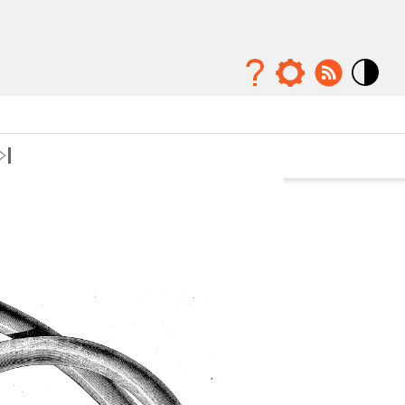
Mode
contraste
élévé