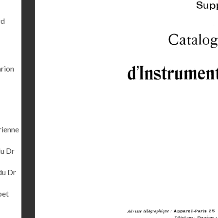
rd
arion
rienne
du Dr
du Dr
bet