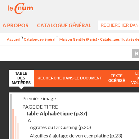
À PROPOS
CATALOGUE GÉNÉRAL
Accueil
Catalogue général
Maison Gentile (Paris) - Catalogues illustrés de
TABLE
L
TEXTE
DES
RECHERCHE DANS LE DOCUMENT
OCÉRISÉ
MATIÈRES
VO
Première image
PAGE DE TITRE
Table Alphabétique
(p.37)
A
Agrafes du Dr Cushing
(p.20)
Aiguilles à ajutage de verre, en platine
(p.23)