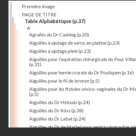
Première image
PAGE DE TITRE
Table Alphabétique
(p.37)
A
Agrafes du Dr Cushing
(p.20)
Aiguilles à ajutage de verre, en platine
(p.23)
Aiguilles à ajutage plein
(p.23)
Aiguilles pour l'aspiration chirurgicale du Pour Villa
(p.31)
Aiguilles pour hernie crurale du Dr Pouliquen
(p.16)
Aiguilles pour le fil de bronze
(p.5)
Aiguilles pour les fistules vésico-vaginales du Dr M
(p.5)
Aiguilles du Dr Hélouin
(p.24)
Aiguilles du Dr Küss
(p.28)
Aiguilles du Dr Labat
(p.24)
Aiguilles du Dr de Martel pour ventriculographie aé
Droits réservés - CNAM
(p.21)