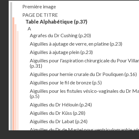
Première image
PAGE DE TITRE
Table Alphabétique
(p.37)
A
Agrafes du Dr Cushing
(p.20)
Aiguilles à ajutage de verre, en platine
(p.23)
Aiguilles à ajutage plein
(p.23)
Aiguilles pour l'aspiration chirurgicale du Pour Villa
(p.31)
Aiguilles pour hernie crurale du Dr Pouliquen
(p.16)
Aiguilles pour le fil de bronze
(p.5)
Aiguilles pour les fistules vésico-vaginales du Dr M
(p.5)
Aiguilles du Dr Hélouin
(p.24)
Aiguilles du Dr Küss
(p.28)
Aiguilles du Dr Labat
(p.24)
Aiguilles du Dr de Martel pour ventriculographie aé
Droits réservés - CNAM
(p.21)