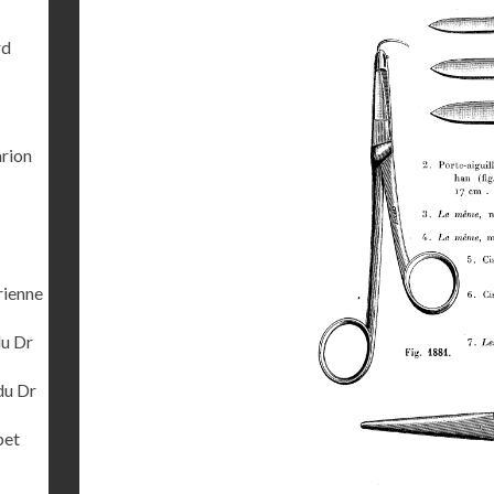
rd
arion
rienne
du Dr
du Dr
bet