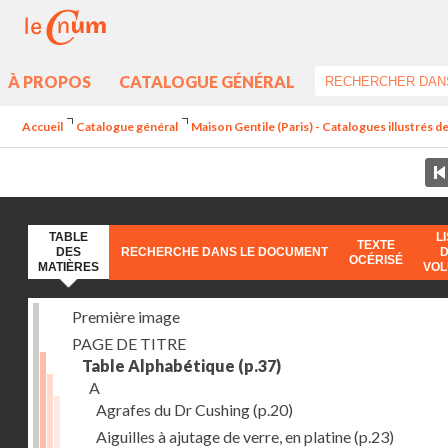
À PROPOS
CATALOGUE GÉNÉRAL
Accueil
Catalogue général
Maison Gentile (Paris) - Catalogues illustrés de
TABLE
L
TEXTE
DES
RECHERCHE DANS LE DOCUMENT
OCÉRISÉ
MATIÈRES
VO
Première image
PAGE DE TITRE
Table Alphabétique
(p.37)
A
Agrafes du Dr Cushing
(p.20)
Aiguilles à ajutage de verre, en platine
(p.23)