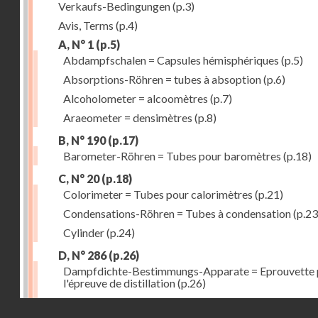
Verkaufs-Bedingungen
(p.3)
Avis, Terms
(p.4)
A, N° 1
(p.5)
Abdampfschalen = Capsules hémisphériques
(p.5)
Absorptions-Röhren = tubes à absoption
(p.6)
Alcoholometer = alcoomètres
(p.7)
Araeometer = densimètres
(p.8)
B, N° 190
(p.17)
Barometer-Röhren = Tubes pour baromètres
(p.18)
C, N° 20
(p.18)
Colorimeter = Tubes pour calorimètres
(p.21)
Condensations-Röhren = Tubes à condensation
(p.23
Cylinder
(p.24)
D, N° 286
(p.26)
Dampfdichte-Bestimmungs-Apparate = Eprouvette 
l'épreuve de distillation
(p.26)
Destillir-Kolben = Ballons à distillation fractionnée
(
Droits réservés - CNAM