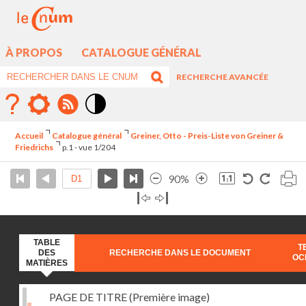
À PROPOS
CATALOGUE GÉNÉRAL
RECHERCHE AVANCÉE
Mode
contraste
Accueil
Catalogue général
Greiner, Otto - Preis-Liste von Greiner &
élévé
Friedrichs
p.1 - vue 1/204
90%
TABLE
T
DES
RECHERCHE DANS LE DOCUMENT
OC
MATIÈRES
PAGE DE TITRE (Première image)