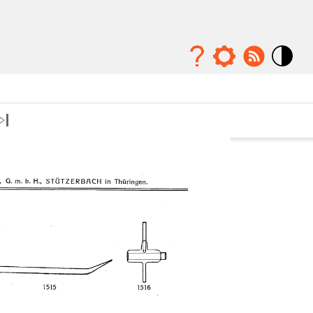
Mode
contraste
élévé