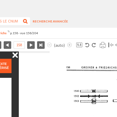
RECHERCHE AVANCÉE
richs
p.158 - vue 158/204
(auto)
EXTE
ÉRISÉ