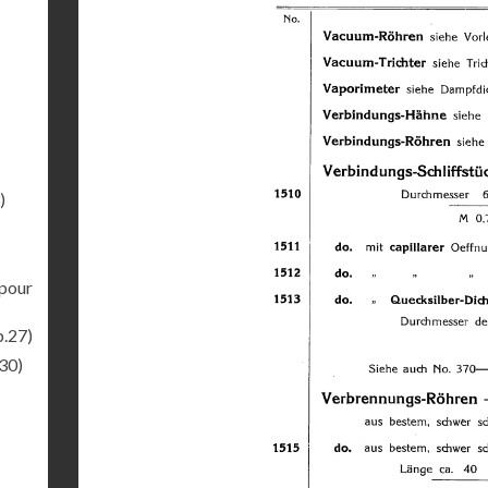
)
pour
p.27)
30)