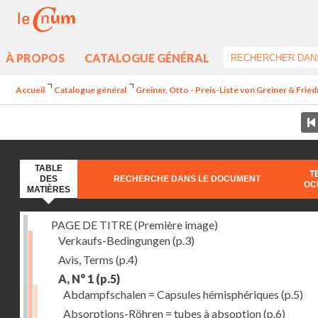
À PROPOS
CATALOGUE GÉNÉRAL
Accueil
Catalogue général
Greiner, Otto - Preis-Liste von Greiner & Fried
TABLE
T
DES
RECHERCHE DANS LE DOCUMENT
OC
MATIÈRES
PAGE DE TITRE (Première image)
Verkaufs-Bedingungen
(p.3)
Avis, Terms
(p.4)
A, N° 1
(p.5)
Abdampfschalen = Capsules hémisphériques
(p.5)
Absorptions-Röhren = tubes à absoption
(p.6)