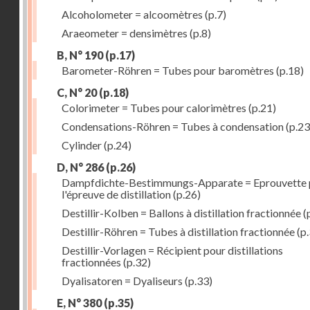
Alcoholometer = alcoomètres
(p.7)
Araeometer = densimètres
(p.8)
B, N° 190
(p.17)
Barometer-Röhren = Tubes pour baromètres
(p.18)
C, N° 20
(p.18)
Colorimeter = Tubes pour calorimètres
(p.21)
Condensations-Röhren = Tubes à condensation
(p.23
Cylinder
(p.24)
D, N° 286
(p.26)
Dampfdichte-Bestimmungs-Apparate = Eprouvette 
l'épreuve de distillation
(p.26)
Destillir-Kolben = Ballons à distillation fractionnée
(
Destillir-Röhren = Tubes à distillation fractionnée
(p.
Destillir-Vorlagen = Récipient pour distillations
fractionnées
(p.32)
Dyalisatoren = Dyaliseurs
(p.33)
E, N° 380
(p.35)