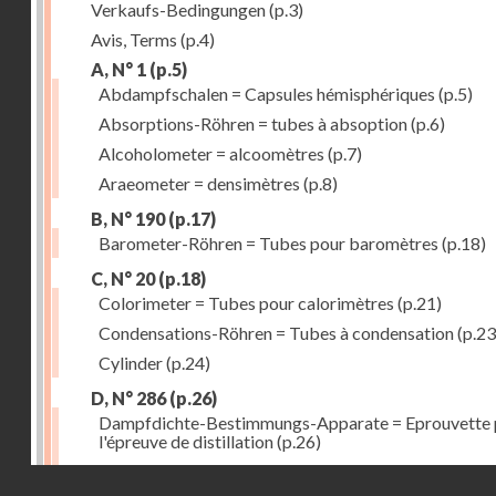
Verkaufs-Bedingungen
(p.3)
Avis, Terms
(p.4)
A, N° 1
(p.5)
Abdampfschalen = Capsules hémisphériques
(p.5)
Absorptions-Röhren = tubes à absoption
(p.6)
Alcoholometer = alcoomètres
(p.7)
Araeometer = densimètres
(p.8)
B, N° 190
(p.17)
Barometer-Röhren = Tubes pour baromètres
(p.18)
C, N° 20
(p.18)
Colorimeter = Tubes pour calorimètres
(p.21)
Condensations-Röhren = Tubes à condensation
(p.23
Cylinder
(p.24)
D, N° 286
(p.26)
Dampfdichte-Bestimmungs-Apparate = Eprouvette 
l'épreuve de distillation
(p.26)
Destillir-Kolben = Ballons à distillation fractionnée
(
Droits réservés - CNAM