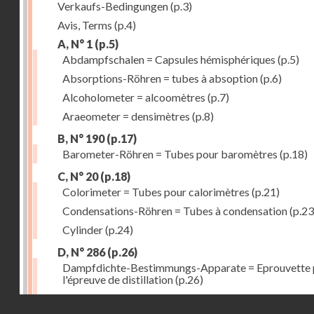
Verkaufs-Bedingungen
(p.3)
Avis, Terms
(p.4)
A, N° 1
(p.5)
Abdampfschalen = Capsules hémisphériques
(p.5)
Absorptions-Röhren = tubes à absoption
(p.6)
Alcoholometer = alcoomètres
(p.7)
Araeometer = densimètres
(p.8)
B, N° 190
(p.17)
Barometer-Röhren = Tubes pour baromètres
(p.18)
C, N° 20
(p.18)
Colorimeter = Tubes pour calorimètres
(p.21)
Condensations-Röhren = Tubes à condensation
(p.23
Cylinder
(p.24)
D, N° 286
(p.26)
Dampfdichte-Bestimmungs-Apparate = Eprouvette 
l'épreuve de distillation
(p.26)
Destillir-Kolben = Ballons à distillation fractionnée
(
Droits réservés - CNAM