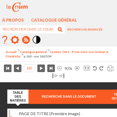
À PROPOS
CATALOGUE GÉNÉRAL
RECHERCHE AVANCÉE
Mode
contraste
Accueil
Catalogue général
Greiner, Otto - Preis-Liste von Greiner &
élévé
Friedrichs
p.160 - vue 160/204
90%
TABLE
T
DES
RECHERCHE DANS LE DOCUMENT
OC
MATIÈRES
PAGE DE TITRE (Première image)