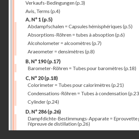
Verkaufs-Bedingungen
(p.3)
Avis, Terms
(p.4)
A, N° 1
(p.5)
Abdampfschalen = Capsules hémisphériques
(p.5)
Absorptions-Röhren = tubes à absoption
(p.6)
Alcoholometer = alcoomètres
(p.7)
Araeometer = densimètres
(p.8)
B, N° 190
(p.17)
Barometer-Röhren = Tubes pour baromètres
(p.18)
C, N° 20
(p.18)
Colorimeter = Tubes pour calorimètres
(p.21)
Condensations-Röhren = Tubes à condensation
(p.23
Cylinder
(p.24)
D, N° 286
(p.26)
Dampfdichte-Bestimmungs-Apparate = Eprouvette 
l'épreuve de distillation
(p.26)
Destillir-Kolben = Ballons à distillation fractionnée
(
Droits réservés - CNAM