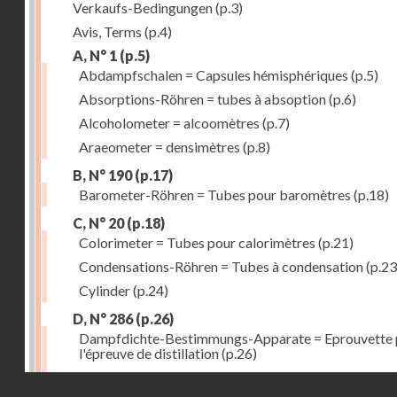
Verkaufs-Bedingungen
(p.3)
Avis, Terms
(p.4)
A, N° 1
(p.5)
Abdampfschalen = Capsules hémisphériques
(p.5)
Absorptions-Röhren = tubes à absoption
(p.6)
Alcoholometer = alcoomètres
(p.7)
Araeometer = densimètres
(p.8)
B, N° 190
(p.17)
Barometer-Röhren = Tubes pour baromètres
(p.18)
C, N° 20
(p.18)
Colorimeter = Tubes pour calorimètres
(p.21)
Condensations-Röhren = Tubes à condensation
(p.23
Cylinder
(p.24)
D, N° 286
(p.26)
Dampfdichte-Bestimmungs-Apparate = Eprouvette 
l'épreuve de distillation
(p.26)
Destillir-Kolben = Ballons à distillation fractionnée
(
Droits réservés - CNAM