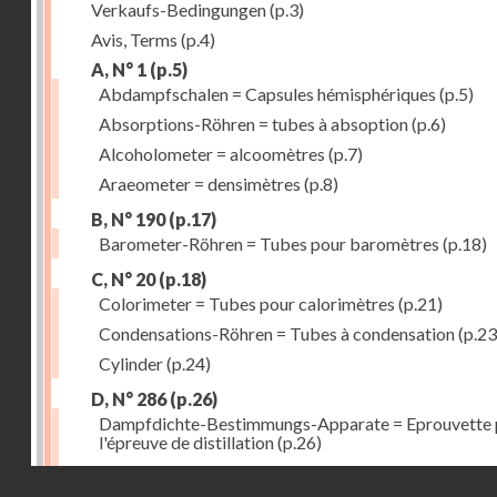
Verkaufs-Bedingungen
(p.3)
Avis, Terms
(p.4)
A, N° 1
(p.5)
Abdampfschalen = Capsules hémisphériques
(p.5)
Absorptions-Röhren = tubes à absoption
(p.6)
Alcoholometer = alcoomètres
(p.7)
Araeometer = densimètres
(p.8)
B, N° 190
(p.17)
Barometer-Röhren = Tubes pour baromètres
(p.18)
C, N° 20
(p.18)
Colorimeter = Tubes pour calorimètres
(p.21)
Condensations-Röhren = Tubes à condensation
(p.23
Cylinder
(p.24)
D, N° 286
(p.26)
Dampfdichte-Bestimmungs-Apparate = Eprouvette 
l'épreuve de distillation
(p.26)
Destillir-Kolben = Ballons à distillation fractionnée
(
Droits réservés - CNAM