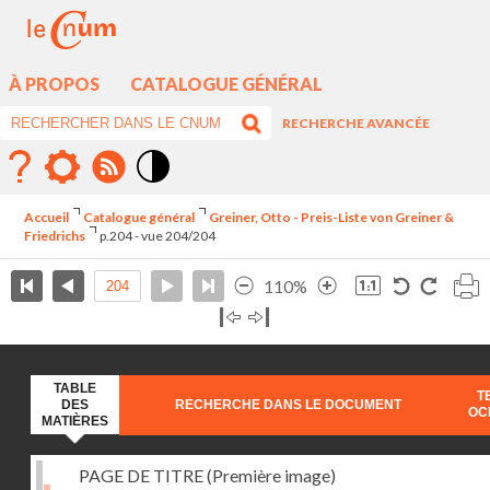
À PROPOS
CATALOGUE GÉNÉRAL
RECHERCHE AVANCÉE
Mode
contraste
Accueil
Catalogue général
Greiner, Otto - Preis-Liste von Greiner &
élévé
Friedrichs
p.204 - vue 204/204
110%
TABLE
T
DES
RECHERCHE DANS LE DOCUMENT
OC
MATIÈRES
PAGE DE TITRE (Première image)