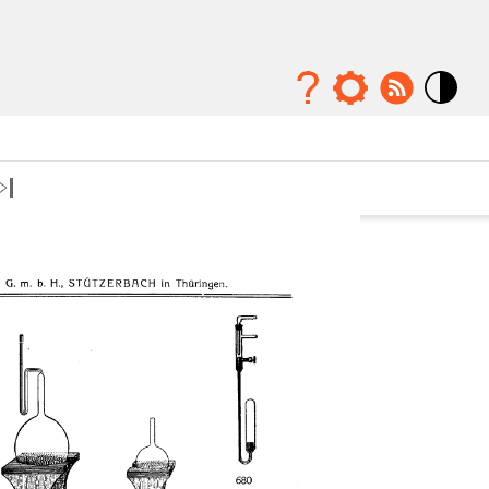
Mode
contraste
élévé