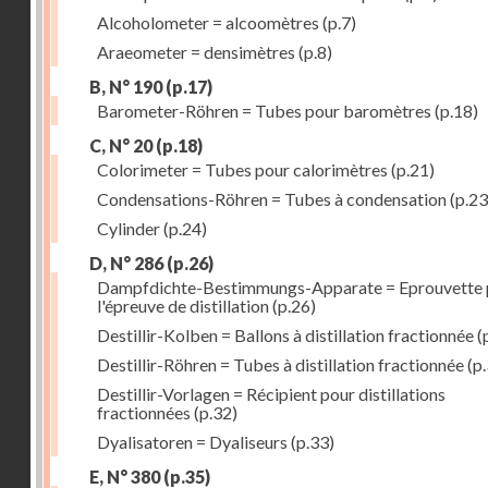
Alcoholometer = alcoomètres
(p.7)
Araeometer = densimètres
(p.8)
B, N° 190
(p.17)
Barometer-Röhren = Tubes pour baromètres
(p.18)
C, N° 20
(p.18)
Colorimeter = Tubes pour calorimètres
(p.21)
Condensations-Röhren = Tubes à condensation
(p.23
Cylinder
(p.24)
D, N° 286
(p.26)
Dampfdichte-Bestimmungs-Apparate = Eprouvette 
l'épreuve de distillation
(p.26)
Destillir-Kolben = Ballons à distillation fractionnée
(
Destillir-Röhren = Tubes à distillation fractionnée
(p.
Destillir-Vorlagen = Récipient pour distillations
fractionnées
(p.32)
Dyalisatoren = Dyaliseurs
(p.33)
E, N° 380
(p.35)