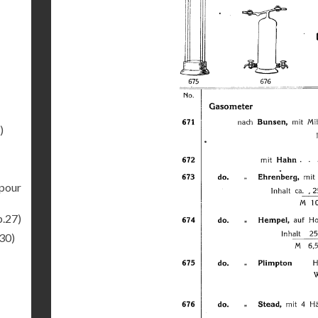
)
pour
p.27)
30)