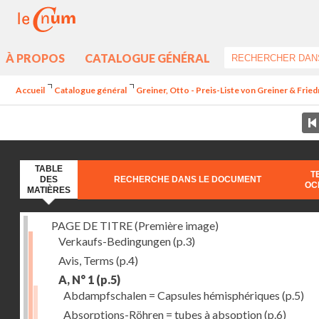
À PROPOS
CATALOGUE GÉNÉRAL
Accueil
Catalogue général
Greiner, Otto - Preis-Liste von Greiner & Fried
TABLE
T
DES
RECHERCHE DANS LE DOCUMENT
OC
MATIÈRES
PAGE DE TITRE (Première image)
Verkaufs-Bedingungen
(p.3)
Avis, Terms
(p.4)
A, N° 1
(p.5)
Abdampfschalen = Capsules hémisphériques
(p.5)
Absorptions-Röhren = tubes à absoption
(p.6)