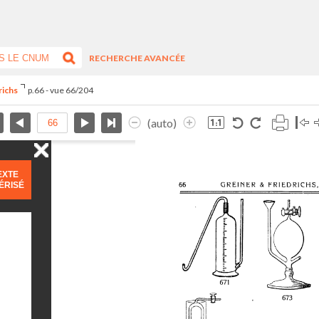
RECHERCHE AVANCÉE
richs
p.66 - vue 66/204
(auto)
EXTE
ÉRISÉ