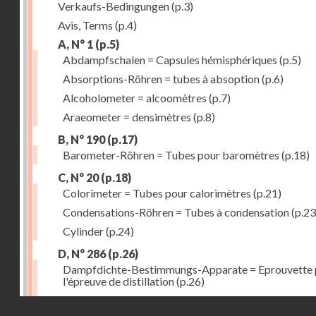
Verkaufs-Bedingungen
(p.3)
Avis, Terms
(p.4)
A, N° 1
(p.5)
Abdampfschalen = Capsules hémisphériques
(p.5)
Absorptions-Röhren = tubes à absoption
(p.6)
Alcoholometer = alcoomètres
(p.7)
Araeometer = densimètres
(p.8)
B, N° 190
(p.17)
Barometer-Röhren = Tubes pour baromètres
(p.18)
C, N° 20
(p.18)
Colorimeter = Tubes pour calorimètres
(p.21)
Condensations-Röhren = Tubes à condensation
(p.23
Cylinder
(p.24)
D, N° 286
(p.26)
Dampfdichte-Bestimmungs-Apparate = Eprouvette 
l'épreuve de distillation
(p.26)
Destillir-Kolben = Ballons à distillation fractionnée
(
Droits réservés - CNAM