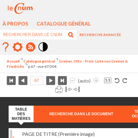
À PROPOS
CATALOGUE GÉNÉRAL
RECHERCHE AVANCÉE
Mode
contraste
Accueil
Catalogue général
Greiner, Otto - Preis-Liste von Greiner &
élévé
Friedrichs
p.67 - vue 67/204
(auto)
TABLE
T
DES
RECHERCHE DANS LE DOCUMENT
OC
MATIÈRES
PAGE DE TITRE (Première image)