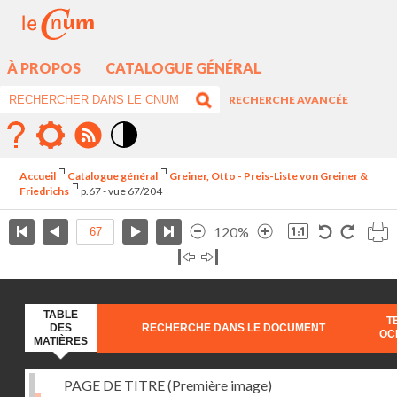
À PROPOS
CATALOGUE GÉNÉRAL
RECHERCHE AVANCÉE
Mode
contraste
Accueil
Catalogue général
Greiner, Otto - Preis-Liste von Greiner &
élévé
Friedrichs
p.67 - vue 67/204
120%
TABLE
T
DES
RECHERCHE DANS LE DOCUMENT
OC
MATIÈRES
PAGE DE TITRE (Première image)