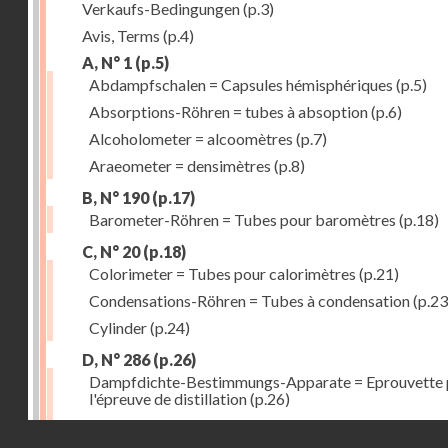
Verkaufs-Bedingungen
(p.3)
Avis, Terms
(p.4)
A, N° 1
(p.5)
Abdampfschalen = Capsules hémisphériques
(p.5)
Absorptions-Röhren = tubes à absoption
(p.6)
Alcoholometer = alcoomètres
(p.7)
Araeometer = densimètres
(p.8)
B, N° 190
(p.17)
Barometer-Röhren = Tubes pour baromètres
(p.18)
C, N° 20
(p.18)
Colorimeter = Tubes pour calorimètres
(p.21)
Condensations-Röhren = Tubes à condensation
(p.23
Cylinder
(p.24)
D, N° 286
(p.26)
Dampfdichte-Bestimmungs-Apparate = Eprouvette 
l'épreuve de distillation
(p.26)
Destillir-Kolben = Ballons à distillation fractionnée
(
Droits réservés - CNAM