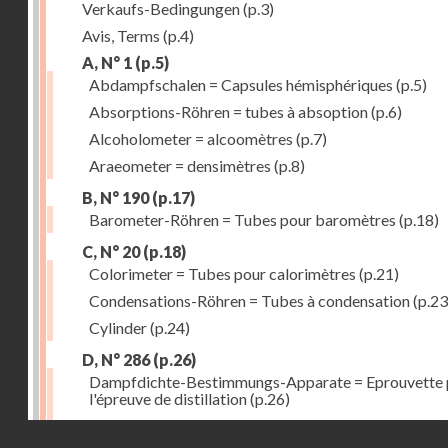
Verkaufs-Bedingungen
(p.3)
Avis, Terms
(p.4)
A, N° 1
(p.5)
Abdampfschalen = Capsules hémisphériques
(p.5)
Absorptions-Röhren = tubes à absoption
(p.6)
Alcoholometer = alcoomètres
(p.7)
Araeometer = densimètres
(p.8)
B, N° 190
(p.17)
Barometer-Röhren = Tubes pour baromètres
(p.18)
C, N° 20
(p.18)
Colorimeter = Tubes pour calorimètres
(p.21)
Condensations-Röhren = Tubes à condensation
(p.23
Cylinder
(p.24)
D, N° 286
(p.26)
Dampfdichte-Bestimmungs-Apparate = Eprouvette 
l'épreuve de distillation
(p.26)
Destillir-Kolben = Ballons à distillation fractionnée
(
Droits réservés - CNAM