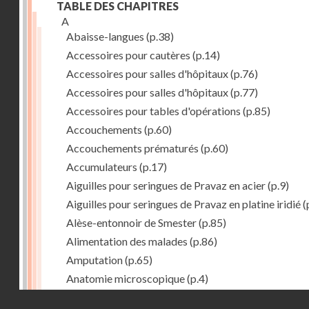
TABLE DES CHAPITRES
A
Abaisse-langues
(p.38)
Accessoires pour cautères
(p.14)
Accessoires pour salles d'hôpitaux
(p.76)
Accessoires pour salles d'hôpitaux
(p.77)
Accessoires pour tables d'opérations
(p.85)
Accouchements
(p.60)
Accouchements prématurés
(p.60)
Accumulateurs
(p.17)
Aiguilles pour seringues de Pravaz en acier
(p.9)
Aiguilles pour seringues de Pravaz en platine iridié
(
Alèse-entonnoir de Smester
(p.85)
Alimentation des malades
(p.86)
Amputation
(p.65)
Anatomie microscopique
(p.4)
Anesthésie
(p.15)
Droits réservés - CNAM