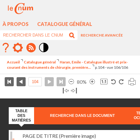
À PROPOS
CATALOGUE GÉNÉRAL
RECHERCHE AVANCÉE
Mode
contraste
Accueil
Catalogue général
Haran, Emile - Catalogue illustré et prix-
élévé
courant des instruments de chirurgie, première...
p.104 - vue 106/106
80%
TABLE
T
DES
RECHERCHE DANS LE DOCUMENT
OC
MATIÈRES
PAGE DE TITRE (Première image)