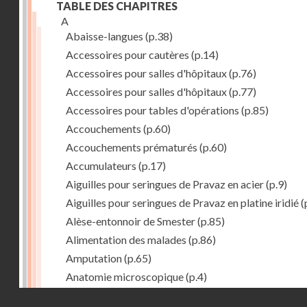
TABLE DES CHAPITRES
A
Abaisse-langues
(p.38)
Accessoires pour cautères
(p.14)
Accessoires pour salles d'hôpitaux
(p.76)
Accessoires pour salles d'hôpitaux
(p.77)
Accessoires pour tables d'opérations
(p.85)
Accouchements
(p.60)
Accouchements prématurés
(p.60)
Accumulateurs
(p.17)
Aiguilles pour seringues de Pravaz en acier
(p.9)
Aiguilles pour seringues de Pravaz en platine iridié
(
Alèse-entonnoir de Smester
(p.85)
Alimentation des malades
(p.86)
Amputation
(p.65)
Anatomie microscopique
(p.4)
Anesthésie
(p.15)
Droits réservés - CNAM