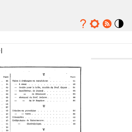
Mode
contraste
élévé