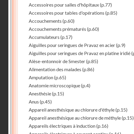
Accessoires pour salles d'hôpitaux
(p.77)
Accessoires pour tables d'opérations
(p.85)
Accouchements
(p.60)
Accouchements prématurés
(p.60)
Accumulateurs
(p.17)
Aiguilles pour seringues de Pravaz en acier
(p.9)
Aiguilles pour seringues de Pravaz en platine iridié
(
Alèse-entonnoir de Smester
(p.85)
Alimentation des malades
(p.86)
Amputation
(p.65)
Anatomie microscopique
(p.4)
Anesthésie
(p.15)
Anus
(p.45)
Appareil anesthésique au chlorure d'éthyle
(p.15)
Appareil anesthésique au chlorure de méthyle
(p.15)
Appareils électriques à induction
(p.16)
Appareils électriques à courant continu
(p.16)