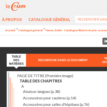
À PROPOS
CATALOGUE GÉNÉRAL
Accueil
Catalogue général
Haran, Emile - Catalogue illustré et prix-coura
TABLE
T
DES
RECHERCHE DANS LE DOCUMENT
OC
MATIÈRES
PAGE DE TITRE (Première image)
TABLE DES CHAPITRES
A
Abaisse-langues
(p.38)
Accessoires pour cautères
(p.14)
Accessoires pour salles d'hôpitaux
(p.76)