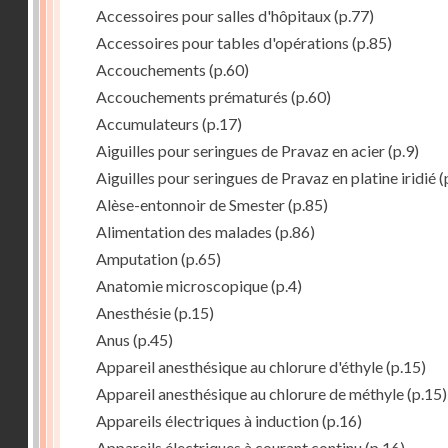
Accessoires pour salles d'hôpitaux
(p.77)
Accessoires pour tables d'opérations
(p.85)
Accouchements
(p.60)
Accouchements prématurés
(p.60)
Accumulateurs
(p.17)
Aiguilles pour seringues de Pravaz en acier
(p.9)
Aiguilles pour seringues de Pravaz en platine iridié
(
Alèse-entonnoir de Smester
(p.85)
Alimentation des malades
(p.86)
Amputation
(p.65)
Anatomie microscopique
(p.4)
Anesthésie
(p.15)
Anus
(p.45)
Appareil anesthésique au chlorure d'éthyle
(p.15)
Appareil anesthésique au chlorure de méthyle
(p.15)
Appareils électriques à induction
(p.16)
Appareils électriques à courant continu
(p.16)