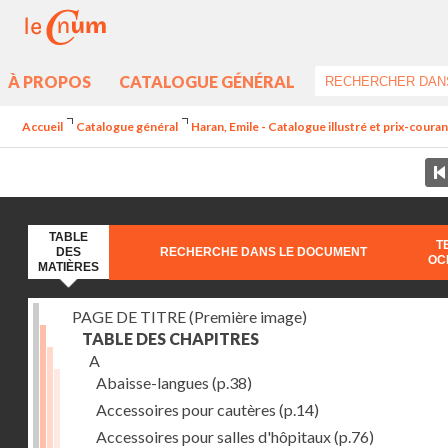
À PROPOS
CATALOGUE GÉNÉRAL
Accueil
Catalogue général
Haran, Emile - Catalogue illustré et prix-coura
TABLE
T
DES
RECHERCHE DANS LE DOCUMENT
OC
MATIÈRES
PAGE DE TITRE (Première image)
TABLE DES CHAPITRES
A
Abaisse-langues
(p.38)
Accessoires pour cautères
(p.14)
Accessoires pour salles d'hôpitaux
(p.76)