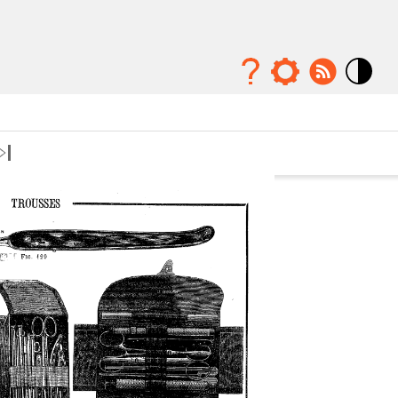
Mode
contraste
élévé