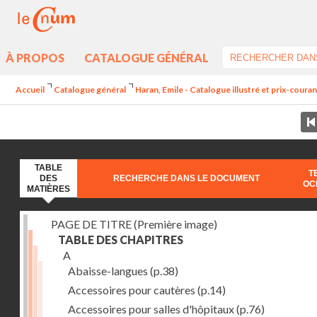
À PROPOS
CATALOGUE GÉNÉRAL
Accueil
Catalogue général
Haran, Emile - Catalogue illustré et prix-coura
TABLE
T
DES
RECHERCHE DANS LE DOCUMENT
OC
MATIÈRES
PAGE DE TITRE (Première image)
TABLE DES CHAPITRES
A
Abaisse-langues
(p.38)
Accessoires pour cautères
(p.14)
Accessoires pour salles d'hôpitaux
(p.76)