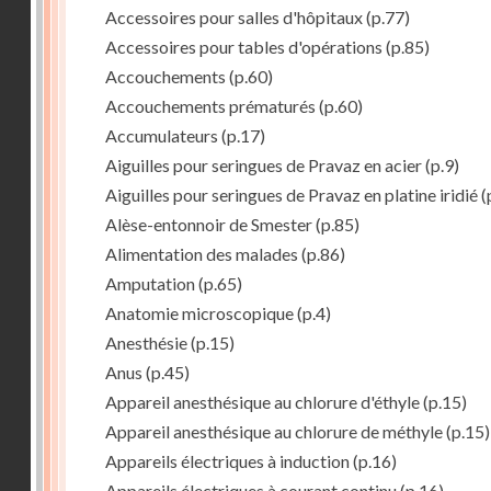
Accessoires pour salles d'hôpitaux
(p.77)
Accessoires pour tables d'opérations
(p.85)
Accouchements
(p.60)
Accouchements prématurés
(p.60)
Accumulateurs
(p.17)
Aiguilles pour seringues de Pravaz en acier
(p.9)
Aiguilles pour seringues de Pravaz en platine iridié
(
Alèse-entonnoir de Smester
(p.85)
Alimentation des malades
(p.86)
Amputation
(p.65)
Anatomie microscopique
(p.4)
Anesthésie
(p.15)
Anus
(p.45)
Appareil anesthésique au chlorure d'éthyle
(p.15)
Appareil anesthésique au chlorure de méthyle
(p.15)
Appareils électriques à induction
(p.16)
Appareils électriques à courant continu
(p.16)