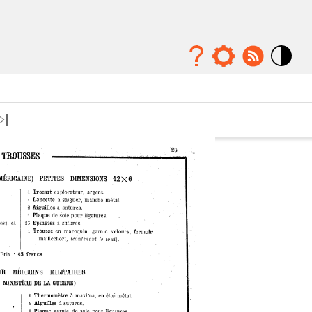
Mode
contraste
élévé