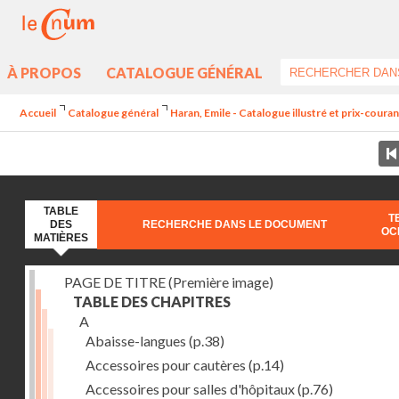
À PROPOS
CATALOGUE GÉNÉRAL
Accueil
Catalogue général
Haran, Emile - Catalogue illustré et prix-coura
TABLE
T
DES
RECHERCHE DANS LE DOCUMENT
OC
MATIÈRES
PAGE DE TITRE (Première image)
TABLE DES CHAPITRES
A
Abaisse-langues
(p.38)
Accessoires pour cautères
(p.14)
Accessoires pour salles d'hôpitaux
(p.76)