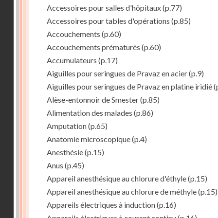
Accessoires pour salles d'hôpitaux
(p.77)
Accessoires pour tables d'opérations
(p.85)
Accouchements
(p.60)
Accouchements prématurés
(p.60)
Accumulateurs
(p.17)
Aiguilles pour seringues de Pravaz en acier
(p.9)
Aiguilles pour seringues de Pravaz en platine iridié
(
Alèse-entonnoir de Smester
(p.85)
Alimentation des malades
(p.86)
Amputation
(p.65)
Anatomie microscopique
(p.4)
Anesthésie
(p.15)
Anus
(p.45)
Appareil anesthésique au chlorure d'éthyle
(p.15)
Appareil anesthésique au chlorure de méthyle
(p.15)
Appareils électriques à induction
(p.16)
Appareils électriques à courant continu
(p.16)