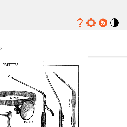
Mode
contraste
élévé