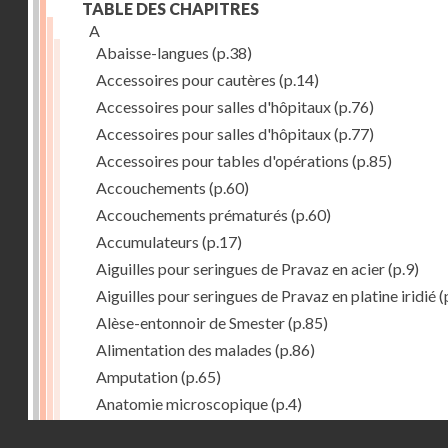
TABLE DES CHAPITRES
A
Abaisse-langues
(p.38)
Accessoires pour cautères
(p.14)
Accessoires pour salles d'hôpitaux
(p.76)
Accessoires pour salles d'hôpitaux
(p.77)
Accessoires pour tables d'opérations
(p.85)
Accouchements
(p.60)
Accouchements prématurés
(p.60)
Accumulateurs
(p.17)
Aiguilles pour seringues de Pravaz en acier
(p.9)
Aiguilles pour seringues de Pravaz en platine iridié
(
Alèse-entonnoir de Smester
(p.85)
Alimentation des malades
(p.86)
Amputation
(p.65)
Anatomie microscopique
(p.4)
Anesthésie
(p.15)
Droits réservés - CNAM