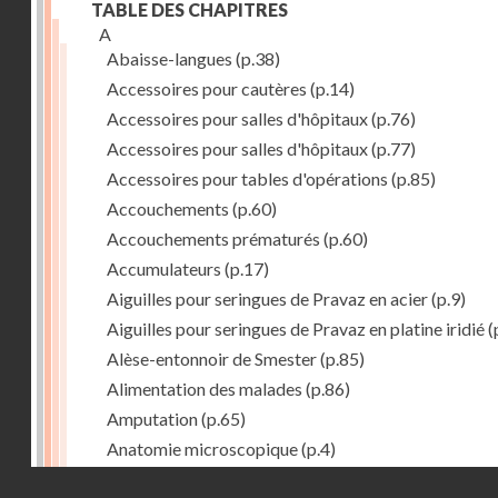
TABLE DES CHAPITRES
A
Abaisse-langues
(p.38)
Accessoires pour cautères
(p.14)
Accessoires pour salles d'hôpitaux
(p.76)
Accessoires pour salles d'hôpitaux
(p.77)
Accessoires pour tables d'opérations
(p.85)
Accouchements
(p.60)
Accouchements prématurés
(p.60)
Accumulateurs
(p.17)
Aiguilles pour seringues de Pravaz en acier
(p.9)
Aiguilles pour seringues de Pravaz en platine iridié
(
Alèse-entonnoir de Smester
(p.85)
Alimentation des malades
(p.86)
Amputation
(p.65)
Anatomie microscopique
(p.4)
Anesthésie
(p.15)
Droits réservés - CNAM