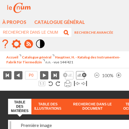
À PROPOS
CATALOGUE GÉNÉRAL
RECHERCHE AVANCÉE
Mode
contraste
Accueil
Catalogue général
Hauptner, H. - Katalog des Instrumenten-
élévé
Fabrik für Tiermedizin
n.n. - vue 144/421
100%
TABLE
TABLE DES
RECHERCHE DANS LE
T
DES
ILLUSTRATIONS
DOCUMENT
OC
MATIÈRES
Première image