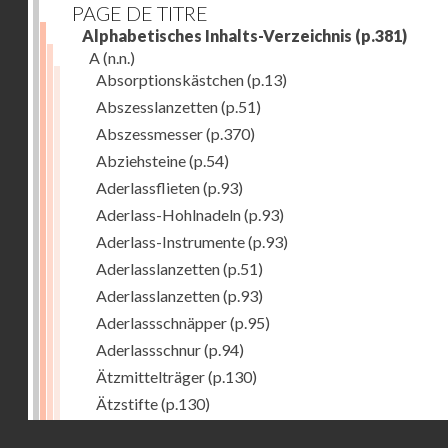
PAGE DE TITRE
Alphabetisches Inhalts-Verzeichnis
(p.381)
A
(n.n.)
Absorptionskästchen
(p.13)
Abszesslanzetten
(p.51)
Abszessmesser
(p.370)
Abziehsteine
(p.54)
Aderlassflieten
(p.93)
Aderlass-Hohlnadeln
(p.93)
Aderlass-Instrumente
(p.93)
Aderlasslanzetten
(p.51)
Aderlasslanzetten
(p.93)
Aderlassschnäpper
(p.95)
Aderlassschnur
(p.94)
Ätzmittelträger
(p.130)
Ätzstifte
(p.130)
Afterhaken zur Geburtshilfe
(p.308)
Droits réservés - CNAM