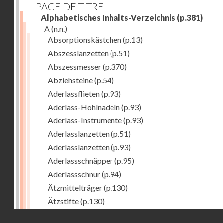
PAGE DE TITRE
Alphabetisches Inhalts-Verzeichnis
(p.381)
A
(n.n.)
Absorptionskästchen
(p.13)
Abszesslanzetten
(p.51)
Abszessmesser
(p.370)
Abziehsteine
(p.54)
Aderlassflieten
(p.93)
Aderlass-Hohlnadeln
(p.93)
Aderlass-Instrumente
(p.93)
Aderlasslanzetten
(p.51)
Aderlasslanzetten
(p.93)
Aderlassschnäpper
(p.95)
Aderlassschnur
(p.94)
Ätzmittelträger
(p.130)
Ätzstifte
(p.130)
Afterhaken zur Geburtshilfe
(p.308)
Droits réservés - CNAM