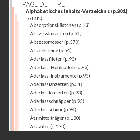
PAGE DE TITRE
Alphabetisches Inhalts-Verzeichnis
(p.381)
A
(n.n.)
Absorptionskästchen
(p.13)
Abszesslanzetten
(p.51)
Abszessmesser
(p.370)
Abziehsteine
(p.54)
Aderlassflieten
(p.93)
Aderlass-Hohlnadeln
(p.93)
Aderlass-Instrumente
(p.93)
Aderlasslanzetten
(p.51)
Aderlasslanzetten
(p.93)
Aderlassschnäpper
(p.95)
Aderlassschnur
(p.94)
Ätzmittelträger
(p.130)
Ätzstifte
(p.130)
Afterhaken zur Geburtshilfe
(p.308)
Droits réservés - CNAM