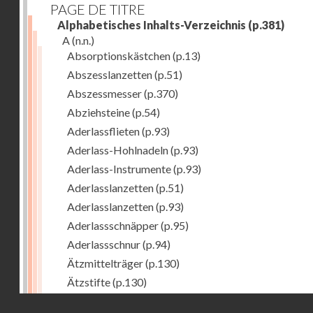
PAGE DE TITRE
Alphabetisches Inhalts-Verzeichnis
(p.381)
A
(n.n.)
Absorptionskästchen
(p.13)
Abszesslanzetten
(p.51)
Abszessmesser
(p.370)
Abziehsteine
(p.54)
Aderlassflieten
(p.93)
Aderlass-Hohlnadeln
(p.93)
Aderlass-Instrumente
(p.93)
Aderlasslanzetten
(p.51)
Aderlasslanzetten
(p.93)
Aderlassschnäpper
(p.95)
Aderlassschnur
(p.94)
Ätzmittelträger
(p.130)
Ätzstifte
(p.130)
Afterhaken zur Geburtshilfe
(p.308)
Droits réservés - CNAM