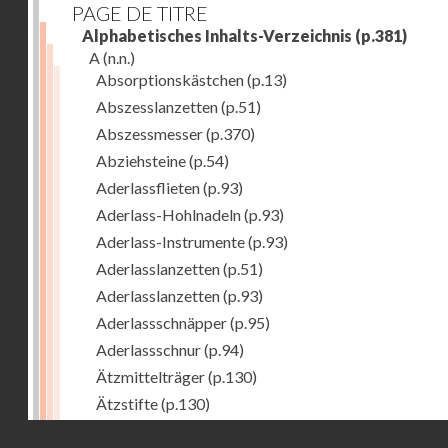
PAGE DE TITRE
Alphabetisches Inhalts-Verzeichnis
(p.381)
A
(n.n.)
Absorptionskästchen
(p.13)
Abszesslanzetten
(p.51)
Abszessmesser
(p.370)
Abziehsteine
(p.54)
Aderlassflieten
(p.93)
Aderlass-Hohlnadeln
(p.93)
Aderlass-Instrumente
(p.93)
Aderlasslanzetten
(p.51)
Aderlasslanzetten
(p.93)
Aderlassschnäpper
(p.95)
Aderlassschnur
(p.94)
Ätzmittelträger
(p.130)
Ätzstifte
(p.130)
Afterhaken zur Geburtshilfe
(p.308)
Droits réservés - CNAM