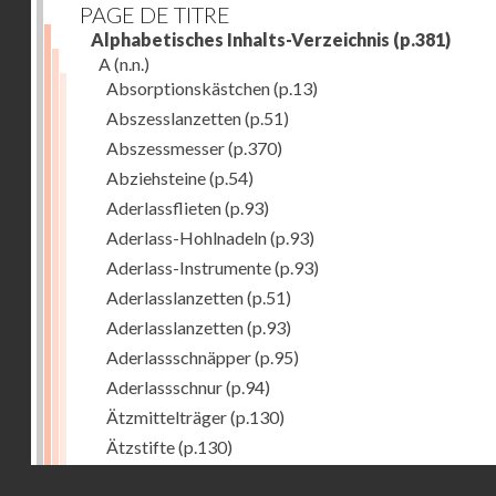
PAGE DE TITRE
Alphabetisches Inhalts-Verzeichnis
(p.381)
A
(n.n.)
Absorptionskästchen
(p.13)
Abszesslanzetten
(p.51)
Abszessmesser
(p.370)
Abziehsteine
(p.54)
Aderlassflieten
(p.93)
Aderlass-Hohlnadeln
(p.93)
Aderlass-Instrumente
(p.93)
Aderlasslanzetten
(p.51)
Aderlasslanzetten
(p.93)
Aderlassschnäpper
(p.95)
Aderlassschnur
(p.94)
Ätzmittelträger
(p.130)
Ätzstifte
(p.130)
Afterhaken zur Geburtshilfe
(p.308)
Droits réservés - CNAM