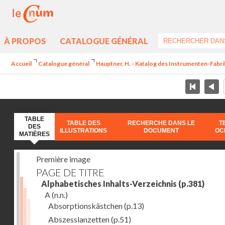
À PROPOS
CATALOGUE GÉNÉRAL
Accueil
Catalogue général
Hauptner, H. - Katalog des Instrumenten-Fabri
TABLE
TABLE DES
RECHERCHE DANS LE
T
DES
ILLUSTRATIONS
DOCUMENT
OC
MATIÈRES
Première image
PAGE DE TITRE
Alphabetisches Inhalts-Verzeichnis
(p.381)
A
(n.n.)
Absorptionskästchen
(p.13)
Abszesslanzetten
(p.51)