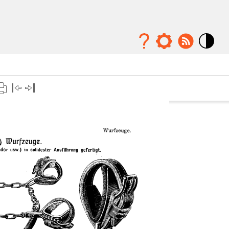
Mode
contraste
élévé