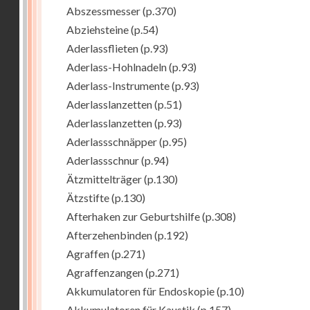
Abszessmesser
(p.370)
Abziehsteine
(p.54)
Aderlassflieten
(p.93)
Aderlass-Hohlnadeln
(p.93)
Aderlass-Instrumente
(p.93)
Aderlasslanzetten
(p.51)
Aderlasslanzetten
(p.93)
Aderlassschnäpper
(p.95)
Aderlassschnur
(p.94)
Ätzmittelträger
(p.130)
Ätzstifte
(p.130)
Afterhaken zur Geburtshilfe
(p.308)
Afterzehenbinden
(p.192)
Agraffen
(p.271)
Agraffenzangen
(p.271)
Akkumulatoren für Endoskopie
(p.10)
Akkumulatoren für Kaustik
(p.157)