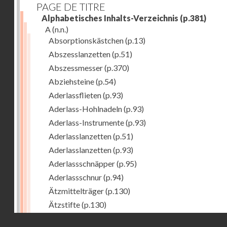
PAGE DE TITRE
Alphabetisches Inhalts-Verzeichnis
(p.381)
A
(n.n.)
Absorptionskästchen
(p.13)
Abszesslanzetten
(p.51)
Abszessmesser
(p.370)
Abziehsteine
(p.54)
Aderlassflieten
(p.93)
Aderlass-Hohlnadeln
(p.93)
Aderlass-Instrumente
(p.93)
Aderlasslanzetten
(p.51)
Aderlasslanzetten
(p.93)
Aderlassschnäpper
(p.95)
Aderlassschnur
(p.94)
Ätzmittelträger
(p.130)
Ätzstifte
(p.130)
Afterhaken zur Geburtshilfe
(p.308)
Droits réservés - CNAM