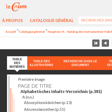
À PROPOS
CATALOGUE GÉNÉRAL
Accueil
Catalogue général
Hauptner, H. - Katalog des Instrumenten-Fabri
TABLE
TABLE DES
RECHERCHE DANS LE
T
DES
ILLUSTRATIONS
DOCUMENT
OC
MATIÈRES
Première image
PAGE DE TITRE
Alphabetisches Inhalts-Verzeichnis
(p.381)
A
(n.n.)
Absorptionskästchen
(p.13)
Abszesslanzetten
(p.51)