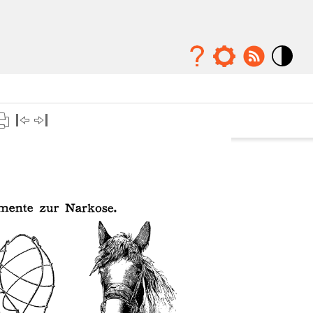
Mode
contraste
élévé