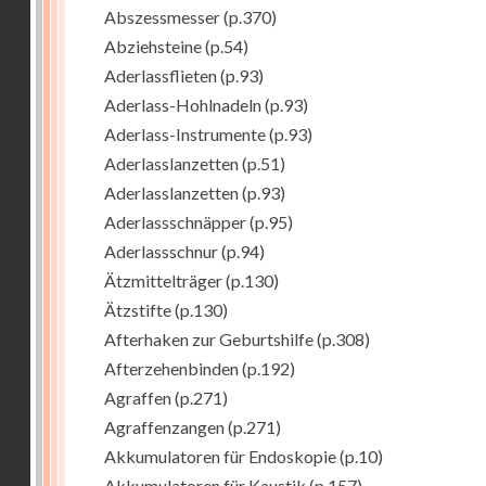
Abszessmesser
(p.370)
Abziehsteine
(p.54)
Aderlassflieten
(p.93)
Aderlass-Hohlnadeln
(p.93)
Aderlass-Instrumente
(p.93)
Aderlasslanzetten
(p.51)
Aderlasslanzetten
(p.93)
Aderlassschnäpper
(p.95)
Aderlassschnur
(p.94)
Ätzmittelträger
(p.130)
Ätzstifte
(p.130)
Afterhaken zur Geburtshilfe
(p.308)
Afterzehenbinden
(p.192)
Agraffen
(p.271)
Agraffenzangen
(p.271)
Akkumulatoren für Endoskopie
(p.10)
Akkumulatoren für Kaustik
(p.157)