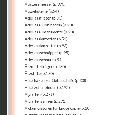
Abszessmesser
(p.370)
Abziehsteine
(p.54)
Aderlassflieten
(p.93)
Aderlass-Hohlnadeln
(p.93)
Aderlass-Instrumente
(p.93)
Aderlasslanzetten
(p.51)
Aderlasslanzetten
(p.93)
Aderlassschnäpper
(p.95)
Aderlassschnur
(p.94)
Ätzmittelträger
(p.130)
Ätzstifte
(p.130)
Afterhaken zur Geburtshilfe
(p.308)
Afterzehenbinden
(p.192)
Agraffen
(p.271)
Agraffenzangen
(p.271)
Akkumulatoren für Endoskopie
(p.10)
Akkumulatoren für Kaustik
(p.157)