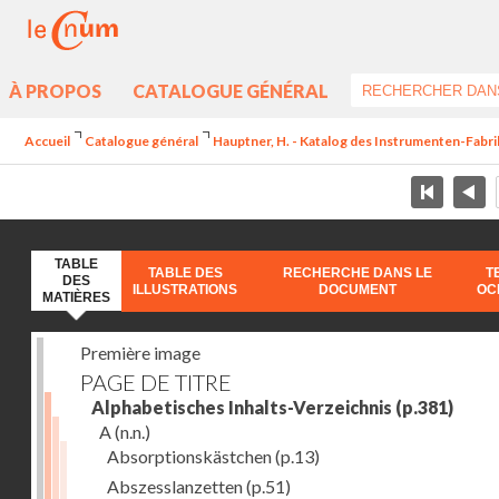
À PROPOS
CATALOGUE GÉNÉRAL
Accueil
Catalogue général
Hauptner, H. - Katalog des Instrumenten-Fabri
TABLE
TABLE DES
RECHERCHE DANS LE
T
DES
ILLUSTRATIONS
DOCUMENT
OC
MATIÈRES
Première image
PAGE DE TITRE
Alphabetisches Inhalts-Verzeichnis
(p.381)
A
(n.n.)
Absorptionskästchen
(p.13)
Abszesslanzetten
(p.51)