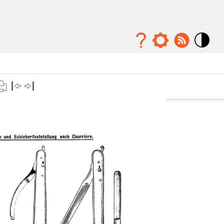
Mode
contraste
élévé