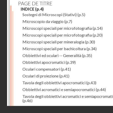
PAGE DE TITRE
INDICE
(p.4)
Sostegni di Microscopi (Stativi)
(p.5)
Microscopio da viaggio
(p.7)
Microscopi speciali per microfotografia
(p.14)
Microscopi speciali per microfotografia
(p.20)
Microscopi speciali per mineralogia
(p.30)
Microscopi speciali per bachicoltura
(p.34)
Obbiettivi ed oculari -- Generalità
(p.35)
Obbiettivi apocromatici
(p.39)
Oculari compensatori
(p.41)
Oculari di proiezione
(p.41)
Tavola degli obbiettivi apocromatici
(p.43)
Obbiettivi acromatici e semiapocromatici
(p.44)
Tavola degli obbiettivi acromatici e semiapocromati
(p.46)
Oculari Huyghens
(p.47)
Droits réservés - CNAM