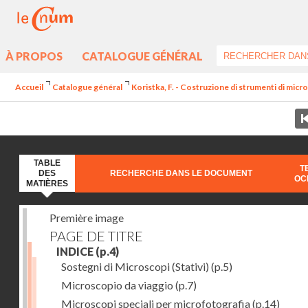
À PROPOS
CATALOGUE GÉNÉRAL
Accueil
Catalogue général
Koristka, F. - Costruzione di strumenti di microg
TABLE
T
DES
RECHERCHE DANS LE DOCUMENT
OC
MATIÈRES
Première image
PAGE DE TITRE
INDICE
(p.4)
Sostegni di Microscopi (Stativi)
(p.5)
Microscopio da viaggio
(p.7)
Microscopi speciali per microfotografia
(p.14)