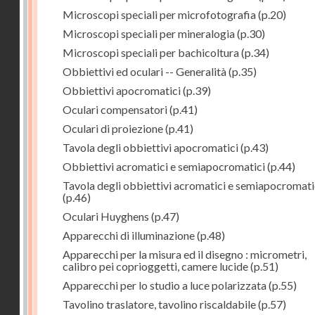
Microscopi speciali per microfotografia
(p.20)
Microscopi speciali per mineralogia
(p.30)
Microscopi speciali per bachicoltura
(p.34)
Obbiettivi ed oculari -- Generalità
(p.35)
Obbiettivi apocromatici
(p.39)
Oculari compensatori
(p.41)
Oculari di proiezione
(p.41)
Tavola degli obbiettivi apocromatici
(p.43)
Obbiettivi acromatici e semiapocromatici
(p.44)
Tavola degli obbiettivi acromatici e semiapocromati
(p.46)
Oculari Huyghens
(p.47)
Apparecchi di illuminazione
(p.48)
Apparecchi per la misura ed il disegno : micrometri,
calibro pei coprioggetti, camere lucide
(p.51)
Apparecchi per lo studio a luce polarizzata
(p.55)
Tavolino traslatore, tavolino riscaldabile
(p.57)