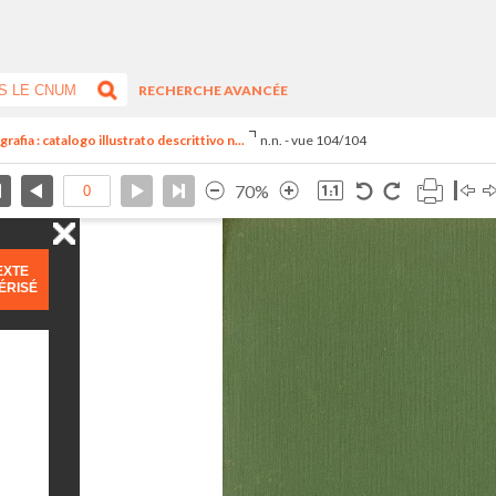
RECHERCHE AVANCÉE
rafia : catalogo illustrato descrittivo n...
n.n. - vue 104/104
70%
EXTE
ÉRISÉ