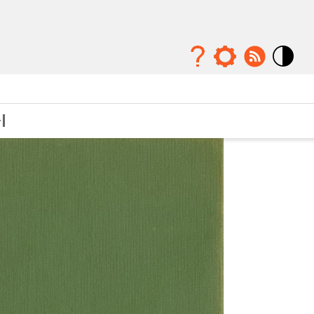
Mode
contraste
élévé