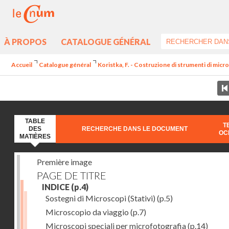
À PROPOS
CATALOGUE GÉNÉRAL
Accueil
Catalogue général
Koristka, F. - Costruzione di strumenti di microg
TABLE
T
DES
RECHERCHE DANS LE DOCUMENT
OC
MATIÈRES
Première image
PAGE DE TITRE
INDICE
(p.4)
Sostegni di Microscopi (Stativi)
(p.5)
Microscopio da viaggio
(p.7)
Microscopi speciali per microfotografia
(p.14)