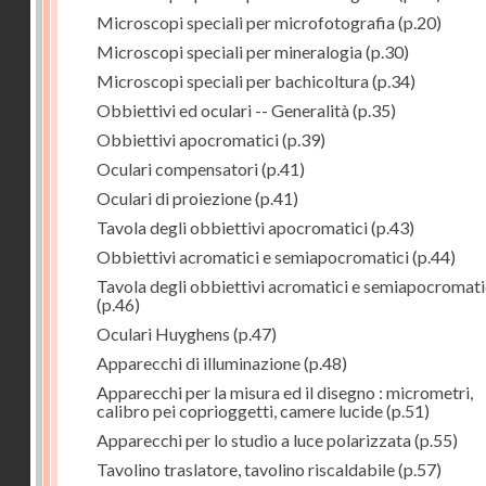
Microscopi speciali per microfotografia
(p.20)
Microscopi speciali per mineralogia
(p.30)
Microscopi speciali per bachicoltura
(p.34)
Obbiettivi ed oculari -- Generalità
(p.35)
Obbiettivi apocromatici
(p.39)
Oculari compensatori
(p.41)
Oculari di proiezione
(p.41)
Tavola degli obbiettivi apocromatici
(p.43)
Obbiettivi acromatici e semiapocromatici
(p.44)
Tavola degli obbiettivi acromatici e semiapocromati
(p.46)
Oculari Huyghens
(p.47)
Apparecchi di illuminazione
(p.48)
Apparecchi per la misura ed il disegno : micrometri,
calibro pei coprioggetti, camere lucide
(p.51)
Apparecchi per lo studio a luce polarizzata
(p.55)
Tavolino traslatore, tavolino riscaldabile
(p.57)