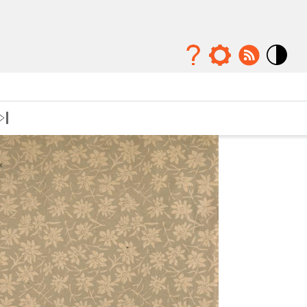
Mode
contraste
élévé