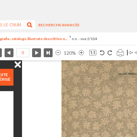
RECHERCHE AVANCÉE
rafia : catalogo illustrato descrittivo n...
n.n. - vue 2/104
120%
EXTE
ÉRISÉ