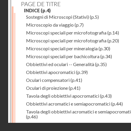
PAGE DE TITRE
INDICE
(p.4)
Sostegni di Microscopi (Stativi)
(p.5)
Microscopio da viaggio
(p.7)
Microscopi speciali per microfotografia
(p.14)
Microscopi speciali per microfotografia
(p.20)
Microscopi speciali per mineralogia
(p.30)
Microscopi speciali per bachicoltura
(p.34)
Obbiettivi ed oculari -- Generalità
(p.35)
Obbiettivi apocromatici
(p.39)
Oculari compensatori
(p.41)
Oculari di proiezione
(p.41)
Tavola degli obbiettivi apocromatici
(p.43)
Obbiettivi acromatici e semiapocromatici
(p.44)
Tavola degli obbiettivi acromatici e semiapocromati
(p.46)
Oculari Huyghens
(p.47)
Droits réservés - CNAM