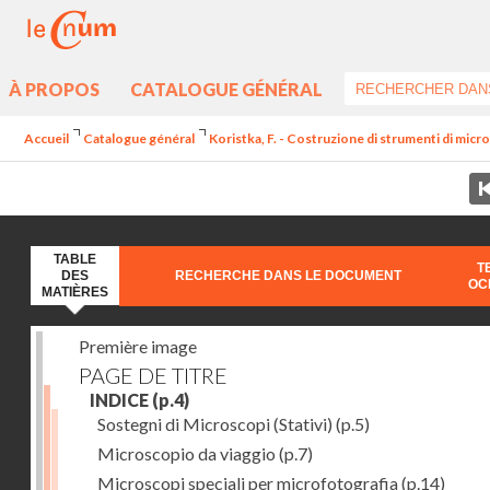
À PROPOS
CATALOGUE GÉNÉRAL
Accueil
Catalogue général
Koristka, F. - Costruzione di strumenti di microg
TABLE
T
DES
RECHERCHE DANS LE DOCUMENT
OC
MATIÈRES
Première image
PAGE DE TITRE
INDICE
(p.4)
Sostegni di Microscopi (Stativi)
(p.5)
Microscopio da viaggio
(p.7)
Microscopi speciali per microfotografia
(p.14)