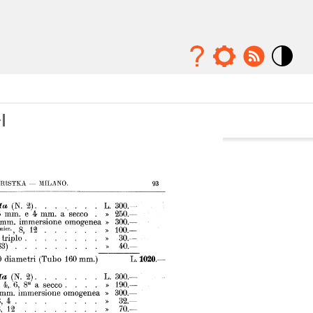
Mode
contraste
élévé