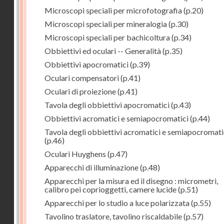
Microscopi speciali per microfotografia
(p.20)
Microscopi speciali per mineralogia
(p.30)
Microscopi speciali per bachicoltura
(p.34)
Obbiettivi ed oculari -- Generalità
(p.35)
Obbiettivi apocromatici
(p.39)
Oculari compensatori
(p.41)
Oculari di proiezione
(p.41)
Tavola degli obbiettivi apocromatici
(p.43)
Obbiettivi acromatici e semiapocromatici
(p.44)
Tavola degli obbiettivi acromatici e semiapocromati
(p.46)
Oculari Huyghens
(p.47)
Apparecchi di illuminazione
(p.48)
Apparecchi per la misura ed il disegno : micrometri,
calibro pei coprioggetti, camere lucide
(p.51)
Apparecchi per lo studio a luce polarizzata
(p.55)
Tavolino traslatore, tavolino riscaldabile
(p.57)