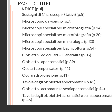
PAGE DE TITRE
INDICE
(p.4)
Sostegni di Microscopi (Stativi)
(p.5)
Microscopio da viaggio
(p.7)
Microscopi speciali per microfotografia
(p.14)
Microscopi speciali per microfotografia
(p.20)
Microscopi speciali per mineralogia
(p.30)
Microscopi speciali per bachicoltura
(p.34)
Obbiettivi ed oculari -- Generalità
(p.35)
Obbiettivi apocromatici
(p.39)
Oculari compensatori
(p.41)
Oculari di proiezione
(p.41)
Tavola degli obbiettivi apocromatici
(p.43)
Obbiettivi acromatici e semiapocromatici
(p.44)
Tavola degli obbiettivi acromatici e semiapocromati
(p.46)
Oculari Huyghens
(p.47)
Droits réservés - CNAM