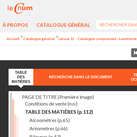
À PROPOS
CATALOGUE GÉNÉRAL
Accueil
Catalogue général
Latour, D. - Catalogue comprenant : Lunetterie aci
TABLE
T
DES
RECHERCHE DANS LE DOCUMENT
OC
MATIÈRES
PAGE DE TITRE (Première image)
Conditions de vente
(n.n.)
TABLE DES MATIÈRES
(p.112)
Alcoomètres
(p.65)
Aréomètres
(p.66)
Biloupes
(p.43)