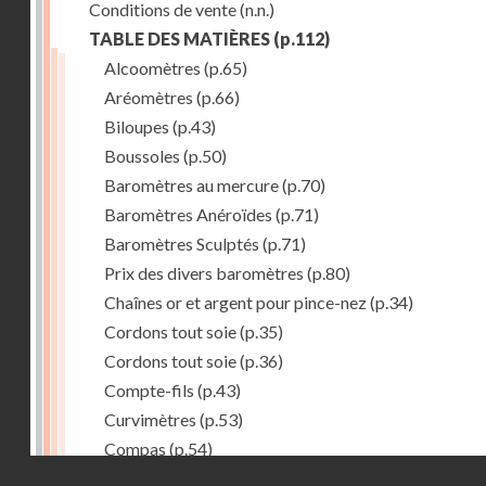
Conditions de vente
(n.n.)
TABLE DES MATIÈRES
(p.112)
Alcoomètres
(p.65)
Aréomètres
(p.66)
Biloupes
(p.43)
Boussoles
(p.50)
Baromètres au mercure
(p.70)
Baromètres Anéroïdes
(p.71)
Baromètres Sculptés
(p.71)
Prix des divers baromètres
(p.80)
Chaînes or et argent pour pince-nez
(p.34)
Cordons tout soie
(p.35)
Cordons tout soie
(p.36)
Compte-fils
(p.43)
Curvimètres
(p.53)
Compas
(p.54)
Droits réservés - CNAM
Compas
(p.55)