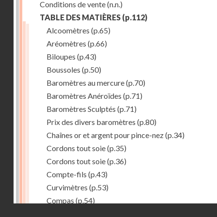
Conditions de vente
(n.n.)
TABLE DES MATIÈRES
(p.112)
Alcoomètres
(p.65)
Aréomètres
(p.66)
Biloupes
(p.43)
Boussoles
(p.50)
Baromètres au mercure
(p.70)
Baromètres Anéroïdes
(p.71)
Baromètres Sculptés
(p.71)
Prix des divers baromètres
(p.80)
Chaînes or et argent pour pince-nez
(p.34)
Cordons tout soie
(p.35)
Cordons tout soie
(p.36)
Compte-fils
(p.43)
Curvimètres
(p.53)
Compas
(p.54)
Droits réservés - CNAM
Compas
(p.55)