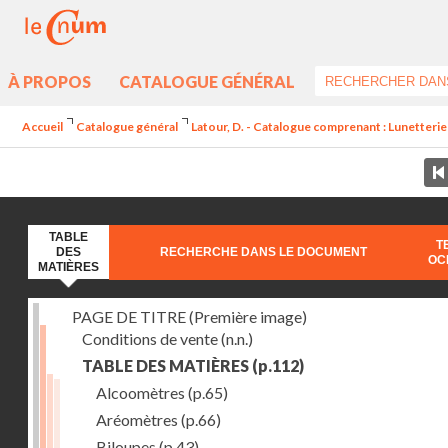
À PROPOS
CATALOGUE GÉNÉRAL
Accueil
Catalogue général
Latour, D. - Catalogue comprenant : Lunetterie aci
TABLE
T
DES
RECHERCHE DANS LE DOCUMENT
OC
MATIÈRES
PAGE DE TITRE (Première image)
Conditions de vente
(n.n.)
TABLE DES MATIÈRES
(p.112)
Alcoomètres
(p.65)
Aréomètres
(p.66)
Biloupes
(p.43)