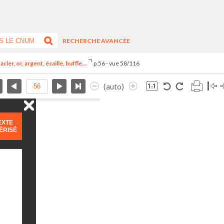
RECHERCHE AVANCÉE
er, or, argent, écaille, buffle...
p.56 - vue 58/116
(auto)
EXTE
ÉRISÉ