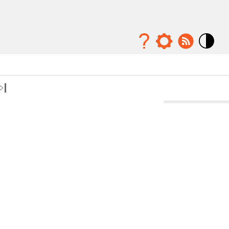
Mode
contraste
élévé