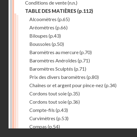
Conditions de vente
(n.n.)
TABLE DES MATIÈRES
(p.112)
Alcoomètres
(p.65)
Aréomètres
(p.66)
Biloupes
(p.43)
Boussoles
(p.50)
Baromètres au mercure
(p.70)
Baromètres Anéroïdes
(p.71)
Baromètres Sculptés
(p.71)
Prix des divers baromètres
(p.80)
Chaînes or et argent pour pince-nez
(p.34)
Cordons tout soie
(p.35)
Cordons tout soie
(p.36)
Compte-fils
(p.43)
Curvimètres
(p.53)
Compas
(p.54)
Droits réservés - CNAM
Compas
(p.55)